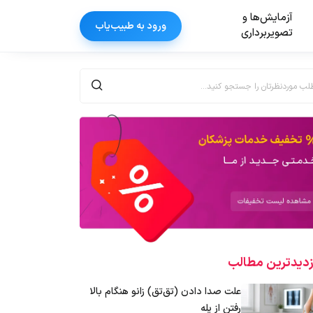
آزمایش‌ها و
ورود به طبیب‌یاب
تصویربرداری
زدیدترین‌ مطالب
علت صدا دادن (تق‌تق) زانو هنگام بالا
رفتن از پله