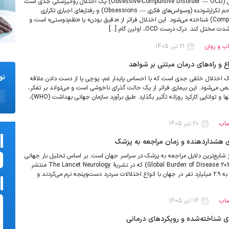
اختلال وسواس فکری-عملی (Obsessive-Compulsive Disorder — OCD) یک اختلال روانپزشکی جدی است
که با افکار ناخواسته و مزاحم تکرارشونده (وسواس‌های فکری — Obsessions) و رفتارهای اجباری تکراری
(اعمال اجباری — Compulsions) شناخته می‌شود. این اختلال فراتر از «دقیق بودن» یا «نظم‌دوستی» است و
ختل کند. درک درست OCD، اولین گام […]
ب و روان
21 تیر 1405
اع و راه‌های درمان مبتنی بر شواهد
دگی (Depression) یک اختلال خلقی جدی است که با احساس پایدار غم، پوچی یا از دست دادن علاقه
ص می‌شود. این بیماری فراتر از یک حالت گذرای ناخوشی است و می‌تواند بر تفکر،
احساس، رفتار، خواب، اشتها و توانایی کارکرد روزانه تأثیر بگذارد. طبق برآورد سازمان جهانی بهداشت (WHO)،
صاب
20 تیر 1405
ای هشداردهنده و زمان مراجعه به پزشک
Headach) یکی از شایع‌ترین دلایل مراجعه به پزشک در سراسر جهان است. بر اساس تحلیل بار جهانی
بیماری‌ها در سال ۲۰۲۳ (Global Burden of Disease 2023) که در نشریهٔ The Lancet Neurology منتشر
شده، در سال ۲۰۲۳ نزدیک به ۲.۹ میلیارد نفر در جهان با انواع اختلالات سردرد دست‌وپنجه نرم می‌کردند و
صاب
14 تیر 1405
ی شناخته‌شده و رویکردهای درمانی