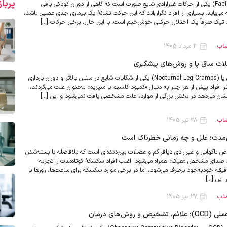
پربا
تیک عصبی صورت (Facial Tic) یکی از حرکات غیرارادی شایع صورت است که گاهی از دوران کودکی باقی
ه می‌یابد. بسیاری از افراد نگران‌اند که این حرکت نشانهٔ یک بیماری جدی عصبی باشد،
د تیک صرفاً یک اختلال حرکتی خوش‌خیم است. با این حال، برخی حرکات […]
صاب
3 مرداد 1405
لات ساق پا و روش‌های پیشگیری
گرفتگی شبانهٔ عضلات ساق پا (Nocturnal Leg Cramps) یکی از شکایات شایع در سنین بالاتر و دوران بارداری
ر افراد پیش از هر چیز به دنبال «کمبود کلسیم یا منیزیم» به‌عنوان علت می‌گردند،
شان می‌دهد در بخش بزرگی از موارد، علت مشخصی یافت نمی‌شود و این […]
صاب
28 تیر 1405
‌مدت؛ علل و چه زمانی خطرناک است
Singultus) انقباض ناگهانی و غیرارادی دیافراگم و عضلات بین‌دنده‌ای است که بلافاصله با بسته‌شدن
 صدای مشخص «هیک» همراه می‌شود. اغلب افراد سکسکهٔ کوتاه‌مدت را تجربه
یقه خودبه‌خود برطرف می‌شود، اما در برخی موارد سکسکه برای ساعت‌ها، روزها یا
ر این […]
صاب
27 تیر 1405
وش‌های درمان