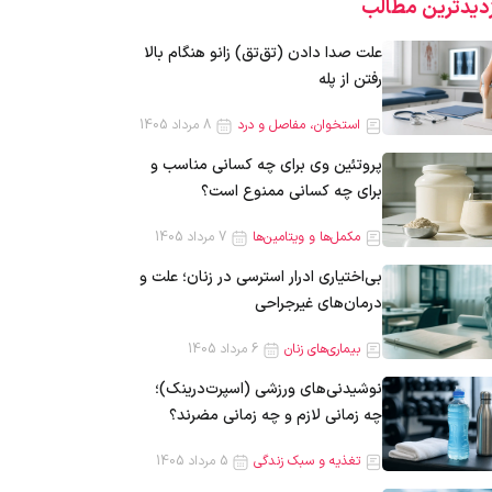
زدیدترین‌ مطالب
علت صدا دادن (تق‌تق) زانو هنگام بالا
رفتن از پله
استخوان، مفاصل و درد
8 مرداد 1405
پروتئین وی برای چه کسانی مناسب و
برای چه کسانی ممنوع است؟
مکمل‌ها و ویتامین‌ها
7 مرداد 1405
بی‌اختیاری ادرار استرسی در زنان؛ علت و
درمان‌های غیرجراحی
بیماری‌های زنان
6 مرداد 1405
نوشیدنی‌های ورزشی (اسپرت‌درینک)؛
چه زمانی لازم و چه زمانی مضرند؟
تغذیه و سبک زندگی
5 مرداد 1405