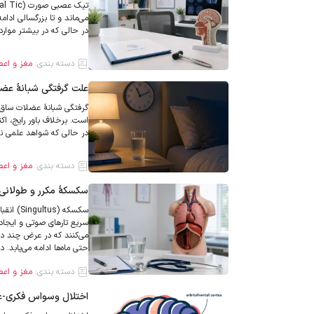
می‌ماند و تا بزرگسالی ادام
در حالی که در بیشتر موار
دسته بندی:
مغز و اع
علت گرفتگی شبانهٔ عض
است. برخلاف باور رایج، اکث
در حالی که شواهد علمی ن
دسته بندی:
مغز و اع
سکسکهٔ مکرر و طولانی
سکسکه (
سریع تارهای صوتی و ایجاد
می‌کنند که در عرض چند دق
حتی ماه‌ها ادامه می‌یابد. د
دسته بندی:
مغز و اع
اختلال وسواس فکری-عملی (OCD)؛ علائم، تشخیص و ر