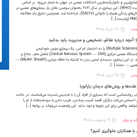
Migra) یکی از شایع‌ترین و ناتوان‌کننده‌ترین اختلالات عصبی در جهان به شمار می‌رود. بر اساس
گزارش سازمان جهانی بهداشت (WHO)، این بیماری در سال ۲۰۲۱ به‌عنوان سومین عامل بار بیماری‌های عصبی در
جهان، بر اساس شاخص سال‌های زندگی همراه با ناتوانی (DALYs)، شناخته شد. همچنین نتایج یک مطالعه
صاب
30 خرداد 1405
مولتیپل اسکلروز (Multiple Sclerosis — MS) یا به اختصار ام اس، یک بیماری مزمن خودایمن
(Autoimmune) است که دستگاه عصبی مرکزی (Central Nervous System — CNS) شامل مغز، نخاع و
عصب بینایی را درگیر می‌کند. در این بیماری، سیستم ایمنی بدن به اشتباه به غلاف میلین (Myelin Sheath) —
صبی — حمله […]
صاب
27 خرداد 1405
علت‌ها و روش‌های درمان پارانویا
ج در روانشناسی است که بسیاری از افراد آن را با «بدبینی شدید» می‌شناسند. در حالت
م احساس می‌کند دیگران قصد آسیب رساندن، فریب دادن یا سوءاستفاده از او را
واهد واقعی برای این باورها وجود ندارد. این وضعیت می‌تواند بر روابط […]
ب و روان
21 اردیبهشت 1405
با همکاران جلوگیری کنیم؟