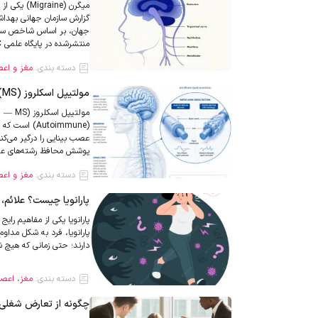
میگرن (ine
منتشرشده در پایگاه علمی PMC (وابسته […]
دسته بندی:
مغز و اع
مولتیپل اسکلروز (MS)؛ آنچه درباره علائم، تشخیص و مدیریت باید بدانید
پوشش محافظ رشته‌های ع
دسته بندی:
مغز و اع
پارانویا چیست؟ علائم، 
پارانویا یکی از مفاهیم رای
پارانویا، فرد به شکل مداو
دارند؛ حتی زمانی که هیچ ش
دسته بندی:
مغز، اعصا
چگونه از تعارض شغلی 