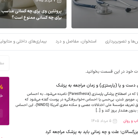
7 مرداد 1405
پروتئین وی برای چه کسانی مناسب و
برای چه کسانی ممنوع است؟
بیه تق‌تق، ترق یا خش‌خش می‌شنوند. نام
پروتئین وی (Whey Protein) یکی از
 (Knee Crepitus) است. طبق بررسی سیستماتیک منتشرشده در مجلهٔ
پرمصرف‌ترین مکمل‌های پروتئینی در میان
British Journal of Sports Med، این صدا در حدود ۳۶ درصد از افراد کاملاً سالم و بدون درد نیز
ورزشکاران و افراد فعال است. این ماده از آب
‌ها و تصویربرداری
استخوان، مفاصل و درد
بیماری‌های داخلی و متابولی
شیر گاو استخراج می‌شود و به دلیل جذب
و پروفایل کامل اسیدهای آمینه، از جمله
مکمل‌های پروتئینی با کیفیت شناخته می‌شو
این حال، پروتئین وی برای همهٔ افراد گزینهٔ
بی‌خطری نیست و در […]
عات خود در این قسمت بخوانید.
ست و پا (پارستزی) و زمان مراجعه به پزشک
سوزن‌سوزن شدن دست و پا که در اصطلاح پزشکی پارستزی (Paresthesia) نامیده می‌شود، به احساس
 مورمور شدن، بی‌حسی یا احساس «خواب‌رفتگی» در پوست گفته می‌شود که
معمولاً بدون درد است. طبق تعریف مؤسسهٔ ملی اختلالات عصبی و سکته مغزی آمریکا (NINDS)، این احساس
و بدون هشدار بروز کند و […]
ب و روان
5 مرداد 1405
گسالان؛ علت و چه زمانی باید به پزشک مراجعه کرد