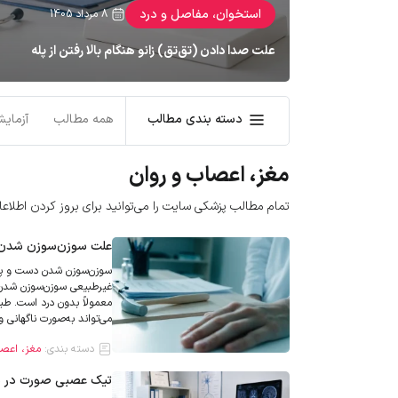
استخوان، مفاصل و درد
8 مرداد 1405
علت صدا دادن (تق‌تق) زانو هنگام بالا رفتن از پله
بسیاری از افراد هنگام بالا رفتن از پله یا خم کردن زانو صدایی ش
پزشکی این پدیده کرپیتوس زانو
icine
دسته بندی مطالب
همه مطالب
آزمایش
دیده می‌شود […]
مغز، اعصاب و روان
تمام مطالب پزشکی سایت را می‌توانید برای بروز کردن اطلا
علت سوزن‌سوزن شدن د
غیرطبیعی سوزن‌سوزن شدن،
می‌تواند به‌صورت ناگهانی 
دسته بندی:
مغز، اعصا
تیک عصبی صورت در بزر