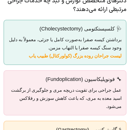
دکترهای متخصص گوارش و کبد چه خدمات جراحی
مرتبطی ارائه می‌دهند؟
🩺 کلسیستکتومی (Cholecystectomy)
برداشتن کیسه صفرا به‌صورت کامل یا جزئی، معمولاً به دلیل
وجود سنگ کیسه صفرا یا التهاب مزمن.
لیست جراحان روده بزرگ (کولورکتال) طبیب یاب
🔧 فونوپلیکاسیون (Fundoplication)
عمل جراحی برای تقویت دریچه مری و جلوگیری از برگشت
اسید معده به مری، که باعث کاهش سوزش و رفلاکس
می‌شود.
⚕️ گاسترکتومی (Gastrectomy)