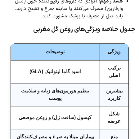
هشدار مهم:
افرادی که داروهای رقیق‌کننده خون (مثل
وارفارین) مصرف می‌کنند یا سابقه صرع و تشنج دارند،
باید قبل از مصرف با پزشک مشورت کنند.
جدول خلاصه ویژگی‌های روغن گل مغربی
ویژگی
توضیحات
ترکیب
اسید گاما لینولنیک (GLA)
اصلی
بیشترین
تنظیم هورمون‌های زنانه و سلامت
کاربرد
پوست
شکل
کپسول (سافت ژل) و روغن موضعی
عرضه
منع
بیماران مبتلا به صرع و مصرف‌کنندگان