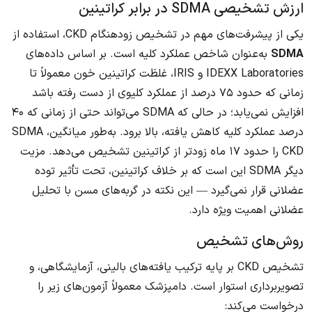
ارزش تشخیصی SDMA در برابر کراتینین
یکی از پیشرفت‌های مهم در تشخیص زودهنگام CKD، استفاده از
SDMA
به‌عنوان شاخص عملکرد کلیه است. بر اساس داده‌های
IDEXX Laboratories و IRIS، غلظت کراتینین خون معمولاً تا
زمانی که حدود ۷۵ درصد از عملکرد کلیوی از دست رفته باشد
افزایش نمی‌یابد؛ در حالی که SDMA می‌تواند حتی از زمانی که ۴۰
درصد عملکرد کلیه کاهش یافته، بالا برود. به‌طور میانگین، SDMA
CKD را حدود ۱۷ ماه زودتر از کراتینین تشخیص می‌دهد. مزیت
دیگر SDMA این است که بر خلاف کراتینین، تحت تأثیر توده
عضلانی قرار نمی‌گیرد — این نکته در گربه‌های مسن با تحلیل
عضلانی اهمیت ویژه دارد.
روش‌های تشخیص
تشخیص CKD بر پایه ترکیب یافته‌های بالینی، آزمایشگاهی، و
تصویربرداری استوار است. دامپزشک معمولاً آزمون‌های زیر را
درخواست می‌کند: