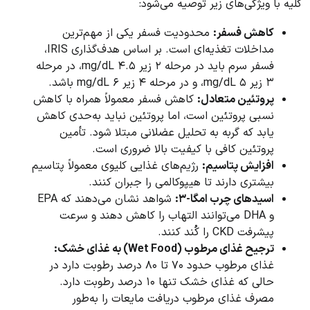
کلیه با ویژگی‌های زیر توصیه می‌شود:
کاهش فسفر:
محدودیت فسفر یکی از مهم‌ترین
مداخلات تغذیه‌ای است. بر اساس هدف‌گذاری IRIS،
فسفر سرم باید در مرحله ۲ زیر ۴.۵ mg/dL، در مرحله
۳ زیر ۵ mg/dL، و در مرحله ۴ زیر ۶ mg/dL باشد.
پروتئین متعادل:
کاهش فسفر معمولاً همراه با کاهش
نسبی پروتئین است، اما پروتئین نباید به‌حدی کاهش
یابد که گربه به تحلیل عضلانی مبتلا شود. تأمین
پروتئین کافی با کیفیت بالا ضروری است.
افزایش پتاسیم:
رژیم‌های غذایی کلیوی معمولاً پتاسیم
بیشتری دارند تا هیپوکالمی را جبران کنند.
اسیدهای چرب امگا-۳:
شواهد نشان می‌دهند که EPA
و DHA می‌توانند التهاب را کاهش دهند و سرعت
پیشرفت CKD را کُند کنند.
ترجیح غذای مرطوب (Wet Food) به غذای خشک:
غذای مرطوب حدود ۷۰ تا ۸۰ درصد رطوبت دارد در
حالی که غذای خشک تنها ۱۰ درصد رطوبت دارد.
مصرف غذای مرطوب دریافت مایعات را به‌طور