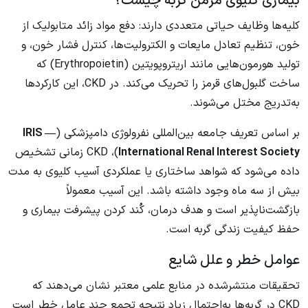
بیماری کلیوی مزمن گربه چیست؟
کلیه‌ها وظایف حیاتی متعددی دارند: دفع مواد زائد متابولیک از
خون، تنظیم تعادل مایعات و الکترولیت‌ها، کنترل فشار خون، و
تولید هورمون‌هایی مانند اریتروپویتین (Erythropoietin) که
ساخت گلبول‌های قرمز را تحریک می‌کند. در CKD، این کارکردها
به‌تدریج مختل می‌شوند.
بر اساس تعریف جامعه بین‌المللی نفرولوژی دامپزشکی (
IRIS —
International Renal Interest Society
)، CKD زمانی تشخیص
داده می‌شود که شواهد ساختاری یا عملکردی آسیب کلیوی به مدت
بیش از سه ماه وجود داشته باشد. این آسیب معمولاً
بازگشت‌ناپذیر است و هدف درمان، کُند کردن پیشرفت بیماری و
حفظ کیفیت زندگی گربه است.
عوامل خطر و علل شایع
تحقیقات منتشرشده در منابع علمی معتبر نشان می‌دهند که
CKD در گربه‌ها به‌احتمال زیاد نتیجه تجمع چند عامل خطر است