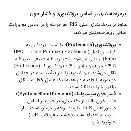
زیرمرحله‌بندی بر اساس پروتئینوری و فشار خون
علاوه بر مرحله‌بندی اصلی، IRIS هر مرحله را بر اساس دو پارامتر
اضافی زیرمرحله‌بندی می‌کند:
پروتئینوری (Proteinuria):
با نسبت پروتئین به
کراتینین ادرار (UPC — Urine Protein-to-Creatinine
Ratio) ارزیابی می‌شود. UPC زیر ۰.۲ طبیعی، بین ۰.۲
تا ۰.۴ مرزی، و بالاتر از ۰.۴ پروتئینوریک (Proteinuric)
تلقی می‌شود. پروتئینوری پایدار (تأییدشده در حداقل
دو نمونه با فاصله دو هفته) یک عامل خطر مستقل
برای پیشرفت CKD است.
فشار خون سیستولیک (Systolic Blood Pressure):
فشار خون بالاتر از ۱۶۰ میلی‌متر جیوه بر اساس
دستورالعمل IRIS نیازمند توجه و درمان است تا از
آسیب به اعضای هدف (چشم، مغز، قلب، کلیه)
جلوگیری شود.