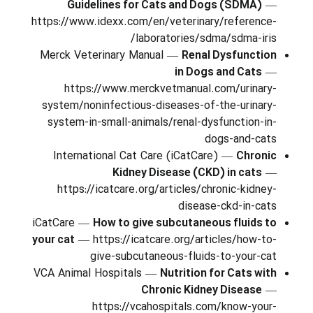
Guidelines for Cats and Dogs (SDMA)
—
https://www.idexx.com/en/veterinary/reference-
laboratories/sdma/sdma-iris/
Merck Veterinary Manual —
Renal Dysfunction
in Dogs and Cats
—
https://www.merckvetmanual.com/urinary-
system/noninfectious-diseases-of-the-urinary-
system-in-small-animals/renal-dysfunction-in-
dogs-and-cats
International Cat Care (iCatCare) —
Chronic
Kidney Disease (CKD) in cats
—
https://icatcare.org/articles/chronic-kidney-
disease-ckd-in-cats
iCatCare —
How to give subcutaneous fluids to
your cat
— https://icatcare.org/articles/how-to-
give-subcutaneous-fluids-to-your-cat
VCA Animal Hospitals —
Nutrition for Cats with
Chronic Kidney Disease
—
https://vcahospitals.com/know-your-