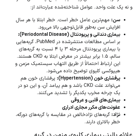
و نه یک علت واحد. عوامل شناخته‌شده عبارت‌اند از:
سن:
مهم‌ترین عامل خطر است. خطر ابتلا با هر سال
افزایش سن به‌طور قابل‌توجهی بالا می‌رود.
بیماری دندانی و پریودنتال (Periodontal Disease):
بر اساس مطالعات منتشرشده در PubMed، گربه‌هایی
با بیماری پریودنتال مرحله ۳ یا ۴ نسبت به گربه‌های
سالم، ۱.۵ برابر بیشتر در معرض ابتلا به CKD هستند.
این ارتباط احتمالاً از طریق التهاب سیستمیک مزمن و
هیپوکسی کلیوی توضیح داده می‌شود.
پرفشاری خون (Hypertension):
پرفشاری خون هم
می‌تواند علت CKD باشد و هم پیامد آن، و این دو در
یک چرخه مخرب یکدیگر را تشدید می‌کنند.
بیماری‌های قلبی و عروقی
عفونت‌های مکرر مجاری ادراری
نژاد:
گربه‌های نژادخالص در مقایسه با گربه‌های دورگه،
خطر بالاتری دارند.
علائم بالینی بیماری کلیوی مزمن در گربه