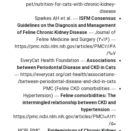
pet/nutrition-for-cats-with-chronic-kidney-
disease
Sparkes AH et al. —
ISFM Consensus
Guidelines on the Diagnosis and Management
of Feline Chronic Kidney Disease
— Journal of
Feline Medicine and Surgery (2016) —
https://pmc.ncbi.nlm.nih.gov/articles/PMC11148
907/
EveryCat Health Foundation —
Associations
between Periodontal Disease and CKD in Cats
— https://everycat.org/cat-health/associations-
between-periodontal-disease-and-ckd-in-cats/
PMC (Feline CKD comorbidities —
Hypertension) —
Feline comorbidities: The
intermingled relationship between CKD and
hypertension
—
https://pmc.ncbi.nlm.nih.gov/articles/PMC108121
50/