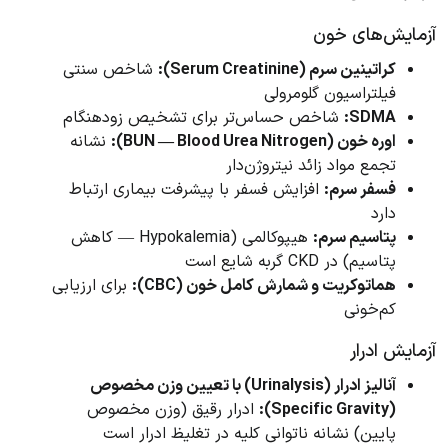
آزمایش‌های خون
کراتینین سرم (Serum Creatinine):
شاخص سنتی
فیلتراسیون گلومرولی
SDMA:
شاخص حساس‌تر برای تشخیص زودهنگام
اوره خون (BUN — Blood Urea Nitrogen):
نشانه
تجمع مواد زائد نیتروژن‌دار
فسفر سرم:
افزایش فسفر با پیشرفت بیماری ارتباط
دارد
پتاسیم سرم:
هیپوکالمی (Hypokalemia — کاهش
پتاسیم) در CKD گربه شایع است
هماتوکریت و شمارش کامل خون (CBC):
برای ارزیابی
کم‌خونی
آزمایش ادرار
آنالیز ادرار (Urinalysis) با تعیین وزن مخصوص
(Specific Gravity):
ادرار رقیق (وزن مخصوص
پایین) نشانه ناتوانی کلیه در تغلیظ ادرار است