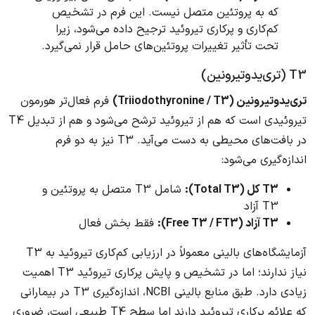
که به پروتئین متصل نیست. این فرم در تشخیص
کم‌کاری و پرکاری تیروئید ترجیح داده می‌شود، زیرا
تحت تأثیر تغییرات پروتئین‌های حامل قرار نمی‌گیرد.
T3 (تری‌یدوتیرونین)
تری‌یدوتیرونین (Triiodothyronine / T3)
فرم فعال‌تر هورمون
تیروئیدی است که هم از تیروئید ترشح می‌شود و هم از تبدیل T4
در بافت‌های محیطی به دست می‌آید. T3 نیز به دو فرم
اندازه‌گیری می‌شود:
T3 کل (Total T3):
شامل T3 متصل به پروتئین و
T3 آزاد
T3 آزاد (Free T3 / FT3):
فقط بخش فعال
آزمایشگاه‌های بالینی معمولاً در ارزیابی کم‌کاری تیروئید به T3
نیاز ندارند؛ اما در تشخیص و پایش پرکاری تیروئید T3 اهمیت
زیادی دارد. طبق منابع بالینی NCBI، اندازه‌گیری T3 در بیمارانی
که علائم پرکاری تیروئید دارند اما سطح T4 طبیعی است، ضروری