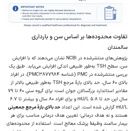
تفاوت محدوده‌ها بر اساس سن و بارداری
سالمندان
پژوهش‌های منتشرشده در NCBI نشان می‌دهند که با افزایش
سن، سطح TSH به‌طور طبیعی اندکی افزایش می‌یابد. طبق یک
بررسی منتشرشده در PMC (شناسه PMC3877984)، در افراد
بالای ۶۰ سال، حد بالای بازهٔ مرجع TSH به‌طور طبیعی بالاتر از
مقادیر استاندارد بزرگسالان جوان است: برای گروه سنی ۶۰ تا ۷۹
سال این حد تا ۵.۸ mU/L و برای افراد ۸۰ سال و بیشتر تا ۶.۷
mU/L گزارش شده است. این اعداد
حد بالای بازهٔ مرجع جمعیتی
هستند و نه هدف درمانی؛ تعیین هدف درمانی مناسب برای هر
بیمار سالمند وظیفهٔ پزشک معالج است. استفاده از محدوده‌های