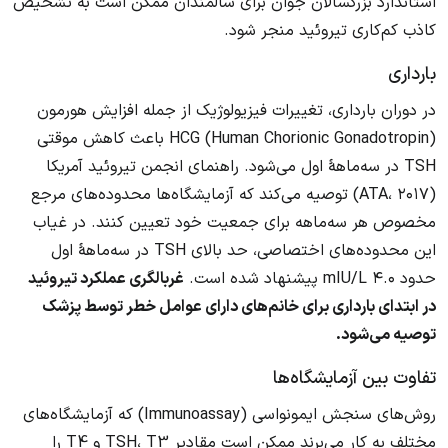
استاندارد بزرگسالان جوان برای سالمندان ممکن است به تشخیص
کاذب کم‌کاری تیروئید منجر شود.
بارداری
در دوران بارداری، تغییرات فیزیولوژیک از جمله افزایش هورمون
HCG (Human Chorionic Gonadotropin) باعث کاهش موقتی
TSH در سه‌ماههٔ اول می‌شود. راهنمای انجمن تیروئید آمریکا
(ATA، ۲۰۱۷) توصیه می‌کند که آزمایشگاه‌ها محدوده‌های مرجع
مخصوص هر سه‌ماهه برای جمعیت خود تعیین کنند. در غیاب
این محدوده‌های اختصاصی، حد بالای TSH در سه‌ماههٔ اول
حدود ۴.۰ mIU/L پیشنهاد شده است.
غربالگری عملکرد تیروئید
در ابتدای بارداری برای خانم‌های دارای عوامل خطر توسط پزشک
توصیه می‌شود.
تفاوت بین آزمایشگاه‌ها
روش‌های سنجش ایمونواسی (Immunoassay) که آزمایشگاه‌های
مختلف به کار می‌برند ممکن است مقادیر TSH، T3 و T4 را