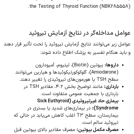
the Testing of Thyroid Function (NBK285558).
عوامل مداخله‌گر در نتایج آزمایش تیروئید
عوامل زیر می‌توانند نتایج آزمایش تیروئید را تحت تأثیر قرار دهند
و باید هنگام تفسیر به پزشک اطلاع داده شوند:
داروها:
بیوتین (Biotin)، لیتیوم، آمیودارون
(Amiodarone)، گلوکوکورتیکوئیدها و هپارین می‌توانند
سطح TSH یا هورمون‌های تیروئیدی را تغییر دهند.
بارداری:
مانند توضیح بخش ۴.۲، مقادیر TSH در
بارداری با جمعیت عمومی متفاوت است.
بیماری حاد غیرتیروئیدی (Sick Euthyroid
Syndrome):
در بیماری‌های شدید یا بستری در
بیمارستان، سطح T3 اغلب کاهش می‌یابد در حالی که
تیروئید سالم است.
مصرف مکمل بیوتین:
مصرف مقادیر بالای بیوتین قبل