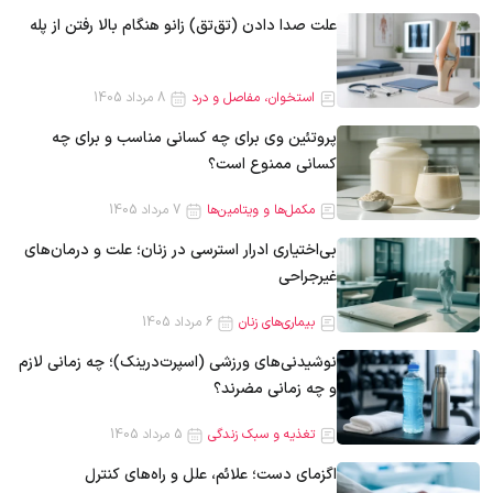
علت صدا دادن (تق‌تق) زانو هنگام بالا رفتن از پله
استخوان، مفاصل و درد
8 مرداد 1405
پروتئین وی برای چه کسانی مناسب و برای چه
کسانی ممنوع است؟
مکمل‌ها و ویتامین‌ها
7 مرداد 1405
بی‌اختیاری ادرار استرسی در زنان؛ علت و درمان‌های
غیرجراحی
بیماری‌های زنان
6 مرداد 1405
نوشیدنی‌های ورزشی (اسپرت‌درینک)؛ چه زمانی لازم
و چه زمانی مضرند؟
تغذیه و سبک زندگی
5 مرداد 1405
اگزمای دست؛ علائم، علل و راه‌های کنترل