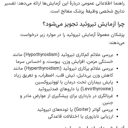
راهنما اطلاعاتی عمومی دربارهٔ این آزمایش‌ها ارائه می‌دهد؛ تفسیر
نتایج شخصی وظیفهٔ پزشک معالج است.
چرا آزمایش تیروئید تجویز می‌شود؟
پزشکان معمولاً آزمایش تیروئید را در موارد زیر درخواست
می‌دهند:
بررسی علائم کم‌کاری تیروئید (Hypothyroidism) مانند
خستگی مزمن، افزایش وزن، یبوست، و احساس سرما
بررسی علائم پرکاری تیروئید (Hyperthyroidism) مانند
کاهش وزن بی‌دلیل، تپش قلب، اضطراب، و تعریق زیاد
پایش بیماران تحت درمان با لووتیروکسین
(Levothyroxine) یا داروهای ضدتیروئید
غربالگری در بارداری برای پیشگیری از عوارض مادر و
جنین
بررسی گواتر (Goiter) یا توده‌های تیروئید
ارزیابی ناباروری یا اختلالات قاعدگی