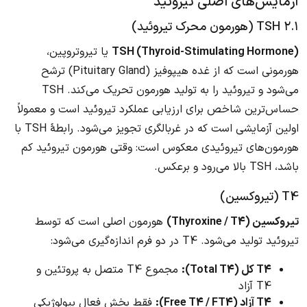
آزمایش‌های اصلی تیروئید
۲.۱ TSH (هورمون محرک تیروئید)
TSH (Thyroid-Stimulating Hormone)
یا تیروتروپین،
هورمونی است که از غده هیپوفیز (Pituitary Gland) ترشح
می‌شود و تیروئید را به تولید هورمون تحریک می‌کند. TSH
حساس‌ترین شاخص برای ارزیابی عملکرد تیروئید است و معمولاً
اولین آزمایشی است که در غربالگری تجویز می‌شود. رابطهٔ TSH با
هورمون‌های تیروئیدی معکوس است: وقتی هورمون تیروئید کم
باشد، TSH بالا می‌رود و برعکس.
T4 (تیروکسین)
تیروکسین (Thyroxine / T4)
هورمون اصلی است که توسط
تیروئید تولید می‌شود. T4 در دو فرم اندازه‌گیری می‌شود:
T4 کل (Total T4):
مجموع T4 متصل به پروتئین و
T4 آزاد
T4 آزاد (Free T4 / FT4):
فقط بخش فعال بیولوژیکی