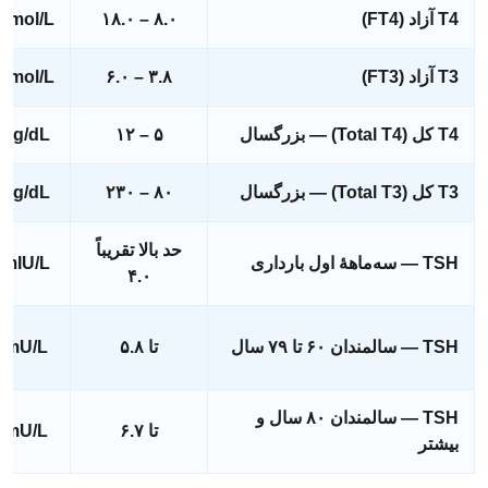
T4 آزاد (FT4)
۸.۰ – ۱۸.۰
pmol/L
T3 آزاد (FT3)
۳.۸ – ۶.۰
pmol/L
T4 کل (Total T4) — بزرگسال
۵ – ۱۲
µg/dL
T3 کل (Total T3) — بزرگسال
۸۰ – ۲۳۰
ng/dL
حد بالا تقریباً
TSH — سه‌ماههٔ اول بارداری
mIU/L
۴.۰
TSH — سالمندان ۶۰ تا ۷۹ سال
تا ۵.۸
mU/L
TSH — سالمندان ۸۰ سال و
تا ۶.۷
mU/L
بیشتر