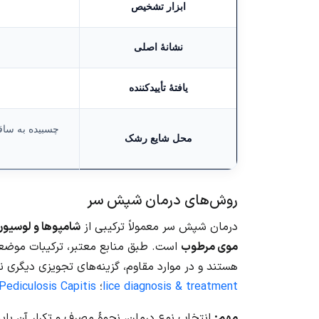
ابزار تشخیص
نشانهٔ اصلی
خ
یافتهٔ تأییدکننده
چسبیده به ساق
محل شایع رشک
روش‌های درمان شپش سر
درمان شپش سر معمولاً ترکیبی از
شامپوها و لوسیو
موی مرطوب
هستند و در موارد مقاوم، گزینه‌های تجویزی دیگری 
lice diagnosis & treatment
؛
ediculosis Capitis
مهم:
انتخاب نوع درمان، نحوهٔ مصرف و تکرار آن باید