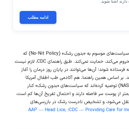
ارند آشنا شوید.
ادامه مطلب
مراکز کنترل و پیشگیری بیماری‌های آمریکا (CDC) از سیاست‌های موسوم به «بدون رشک» (No-Nit Policy) که
کودک را تا پاک‌شدن کامل موها از رشک از مدرسه محروم می‌کند، حمایت نمی‌کند. طبق راهنمای CDC، لازم نیست
 فرستاده شوند؛ آن‌ها می‌توانند در پایان روز درمان را آغاز
د. بر اساس همین راهنما، هم آکادمی طب اطفال آمریکا
(AAP) و هم انجمن ملی پرستاران مدارس آمریکا (NASN) توصیه کرده‌اند که سیاست‌های «بدون رشک» کنار
ند؛ زیرا بسیاری از رشک‌ها بیش از ۶ میلی‌متر از پوست سر فاصله دارند و احتمال تفریخ آن‌ها کم است،
نتقل می‌شود، و تشخیص نادرست رشک در بازرسی‌های
CDC — Providing Care for Ind
؛
AAP — Head Lice,