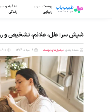
پوست، مو و
تغذیه و سب
طبیب‌یاب
زیبایی
زندگی
مجله سلامت
شپش سر: علل، علائم، تشخیص و رو
دسته بندی:
بیماری‌های پوست
19 مرداد 1404
801 بازدید