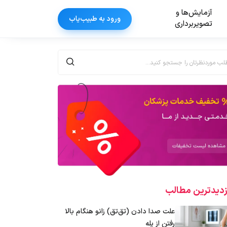
آزمایش‌ها و
ورود به طبیب‌یاب
تصویربرداری
زدیدترین‌ مطالب
علت صدا دادن (تق‌تق) زانو هنگام بالا
رفتن از پله