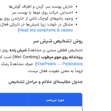
خارش پوست سر، گردن و اطراف گوش‌ها
احساس حرکت روی موها یا پوست سر
وجود زخم‌های کوچک ناشی از خاراندن روی پو
مشکل در خواب؛ زیرا شپش‌ها در تاریکی فعال‌تر
)
Head lice symptoms & causes
روش تشخیص شپش سر
تشخیص قطعی مبتنی بر مشاهدهٔ
شپش زنده
روی پ
ریزدندانه روی موی مرطوب
(Wet Combing) است که حساسیت بیشتری نسبت به مشاهدهٔ ساده دارد (
StatPearls — Pediculosis
). صرف مشاهدهٔ رشک (
لزوماً به معنی عفونت فعال نیست.
جدول مقایسه‌ای علائم و مراحل تشخیص
مورد بررسی