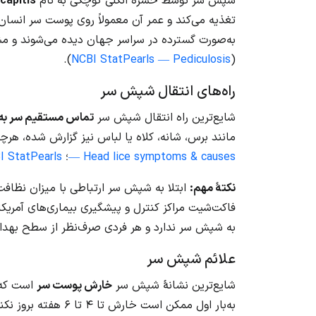
شپش سر توسط حشرهٔ انگلی کوچکی به نام
capitis
تغذیه می‌کند و عمر آن معمولاً روی پوست سر انسان
به‌صورت گسترده در سراسر جهان دیده می‌شوند و مش
).
NCBI StatPearls — Pediculosis
(
راه‌های انتقال شپش سر
شایع‌ترین راه انتقال شپش سر
تماس مستقیم سر به
مانند برس، شانه، کلاه یا لباس نیز گزارش شده، ه
— Head lice symptoms & causes
؛
I StatPearls
نکتهٔ مهم:
ابتلا به شپش سر ارتباطی با میزان نظافت 
به شپش سر ندارد و هر فردی صرف‌نظر از سطح بهداش
علائم شپش سر
شایع‌ترین نشانهٔ شپش سر
خارش پوست سر
است که 
به‌بار اول ممکن است خارش تا ۴ تا ۶ هفته بروز نکند (