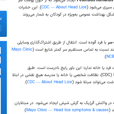
Pediculus humanus 
ایجاد می‌شود که از خون پوست سر
 سپری می‌شود (
CDC — About Head Lice
). این حشرات
کل بهداشت عمومی به‌ویژه در کودکان به شمار می‌روند
 سر
با فرد آلوده است. انتقال از طریق اشتراک‌گذاری وسایلی
رچند نسبت به تماس مستقیم سر کمتر شایع است (
Mayo Clinic
).
NCB
فرد یا خانه ندارد؛ این باور رایج نادرست است. طبق
فاکت‌شیت مراکز کنترل و پیشگیری بیماری‌های آمریکا (CDC)، نظافت شخصی یا خانه یا مدرسه هیچ نقشی در ابتلا
ت می‌تواند مبتلا شود (
CDC — About Head Lice
).
در واکنش آلرژیک به گزش شپش ایجاد می‌شود. در مبتلایان
).
Mayo Clinic — Head lice symptoms & causes