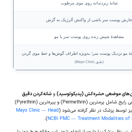
شانهٔ ریزدندانه روی موی مرطوب
ارش پوست سر ناشی از واکنش آلرژیک به گزش
مشاهدهٔ شپش زنده روی پوست سر یا مو
هٔ مو نزدیک پوست سر؛ به‌ویژه اطراف گوش‌ها و خط موی گردن
(طبق Mayo Clinic)
ن‌های موضعی حشره‌کش (پدیکولوسید)
و
شانه‌کردن دقیق
است. طبق منابع معتبر، ترکیبات موضعی رایج شامل پرمترین (Permethrin) و پیره‌ترین (Pyrethrin)
نیز توسط پزشک در نظر گرفته می‌شود (
Mayo Clinic — Head
).
NCBI PMC — Treatment Modalities of P
 زیر نظر پزشک یا داروساز انجام شود. این مقاله هیچ دوز یا