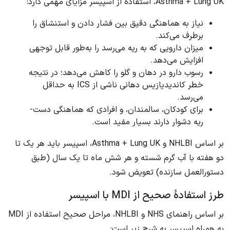
Asthma + Lung UK، استفاده از اسپیسر مزایای مهمی دارد:
نیاز به هماهنگی دقیق بین فشار دادن و استنشاق را
برطرف می‌کند.
میزان دارویی که به ریه می‌رسد را به‌طور قابل توجهی
افزایش می‌دهد.
رسوب دارو در دهان و گلو را کاهش می‌دهد؛ در نتیجه
خطر کاندیدیازیس دهانی ناشی از ICS به حداقل
می‌رسد.
برای کودکان، سالمندان، و افرادی که هماهنگی دست-
ریه دشوار دارند بسیار مفید است.
بر اساس NHLBI و Asthma + Lung UK، اسپیسر باید هر یک تا
دو هفته با آب گرم شسته و هر شش ماه تا یک سال (طبق
دستورالعمل سازنده) تعویض شود.
طرز استفادهٔ صحیح از MDI با اسپیسر
بر اساس راهنمای NHS و NHLBI، مراحل صحیح استفاده از MDI
به همراه اسپیسر به شرح زیر است: