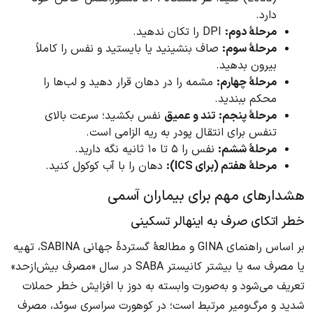
دارد.
مرحلهٔ دوم:
DPI را تکان ندهید.
مرحلهٔ سوم:
صاف بنشینید یا بایستید و نفس را کاملاً
بیرون بدهید.
مرحلهٔ چهارم:
مشمه را در دهان قرار دهید و لب‌ها را
محکم ببندید.
مرحلهٔ پنجم:
تند و عمیق
نفس بکشید؛ سرعت بالای
تنفس برای انتقال پودر به ریه الزامی است.
مرحلهٔ ششم:
نفس را ۵ تا ۱۰ ثانیه نگه دارید.
مرحلهٔ هفتم (برای ICS):
دهان را با آب کوکول کنید.
هشدارهای مهم برای بیماران آسمی
خطر اتکای صرف به اینهالر تسکینی
بر اساس راهنمای GINA و مطالعهٔ گستردهٔ جهانی SABINA، تهیه
یا مصرف سه یا بیشتر کانیستر SABA در سال «مصرف بیش‌ازحد»
تعریف می‌شود و به‌صورت وابسته به دوز با افزایش خطر حملات
شدید و مرگ‌ومیر مرتبط است؛ در کوهورت سراسری سوئد، مصرف