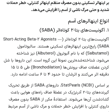
بر اینهالر تسکینی بدون مصرف منظم اینهالر کنترلی، خطر حملات
شدید و حتی مرگ ناشی از آسم را افزایش می‌دهد.
انواع اینهالرهای آسم
۱. آگونیست‌های بتا-۲ کوتاه‌اثر (SABA)
آگونیست‌های بتا-۲ کوتاه‌اثر (Short-Acting Beta-2 Agonists —
SABA) رایج‌ترین اینهالرهای تسکینی هستند. سالبوتامول
(Salbutamol) که با نام آلبوترول (Albuterol) نیز شناخته
می‌شود، شناخته‌شده‌ترین نمونهٔ این گروه است. این داروها با شل
کردن عضلات صاف برونش‌ها (Bronchodilation) طی ۵ تا ۱۵
دقیقه اثر می‌کنند و اثرشان تا حدود ۴ تا ۶ ساعت ادامه دارد.
بر اساس StatPearls (NCBI)، داروهای SABA از طریق تحریک
گیرنده‌های بتا-۲ آدرنرژیک در عضلهٔ صاف راه‌های هوایی باعث
گشادشدن آن‌ها می‌شوند. استفادهٔ مکرر از SABA بدون مصرف
داروی کنترلی با افزایش خطر حملات و مرگ ناشی از آسم مرتبط