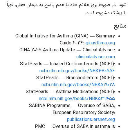
شود. در صورت بروز علائم حاد یا عدم پاسخ به درمان فعلی، فوراً
با پزشک مشورت کنید.
منابع
Global Initiative for Asthma (GINA) — Summary
Guide 2024:
ginasthma.org
GINA 2025 Asthma Update — Clinical Advisor:
clinicaladvisor.com
StatPearls — Inhaled Corticosteroids (NCBI):
ncbi.nlm.nih.gov/books/NBK470556
StatPearls — Bronchodilators (NCBI):
ncbi.nlm.nih.gov/books/NBK519028
StatPearls — Asthma Medications (NCBI):
ncbi.nlm.nih.gov/books/NBK531455
SABINA Programme — Overuse of SABA,
European Respiratory Society:
publications.ersnet.org
PMC — Overuse of SABA in asthma is