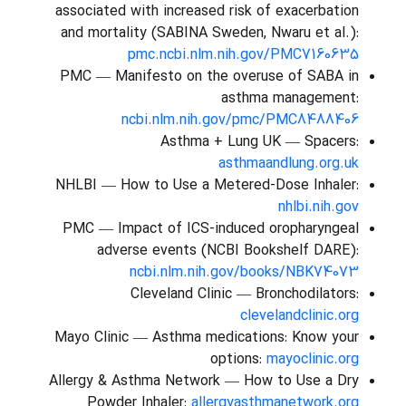
associated with increased risk of exacerbation
and mortality (SABINA Sweden, Nwaru et al.):
pmc.ncbi.nlm.nih.gov/PMC7160635
PMC — Manifesto on the overuse of SABA in
asthma management:
ncbi.nlm.nih.gov/pmc/PMC8488406
Asthma + Lung UK — Spacers:
asthmaandlung.org.uk
NHLBI — How to Use a Metered-Dose Inhaler:
nhlbi.nih.gov
PMC — Impact of ICS-induced oropharyngeal
adverse events (NCBI Bookshelf DARE):
ncbi.nlm.nih.gov/books/NBK74073
Cleveland Clinic — Bronchodilators:
clevelandclinic.org
Mayo Clinic — Asthma medications: Know your
options:
mayoclinic.org
Allergy & Asthma Network — How to Use a Dry
Powder Inhaler:
allergyasthmanetwork.org