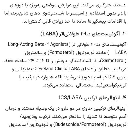
هستند، جلوگیری می‌کند. این عوارض موضعی به‌ویژه با دوزهای
بالا و بدون استفاده از اسپیسر یا شست‌وشوی دهان شایع‌ترند، اما
با اقدامات پیشگیرانهٔ ساده تا حد زیادی قابل کاهش‌اند.
۳. آگونیست‌های بتا-۲ طولانی‌اثر (LABA)
آگونیست‌های بتا-۲ طولانی‌اثر (Long-Acting Beta-2 Agonists
— LABA) مانند فورموترول (Formoterol) و سالمترول
(Salmeterol)، اثر گشادکنندگی برونش را تا ۱۲ تا ۲۴ ساعت حفظ
می‌کنند. مطابق راهنمای Cleveland Clinic، LABA به‌تنهایی و
بدون ICS در آسم تجویز نمی‌شود؛ بلکه همواره در ترکیب با
کورتیکواستروئید استنشاقی استفاده می‌گردد.
۴. اینهالرهای ترکیبی ICS/LABA
اینهالرهای ترکیبی حاوی هر دو دارو در یک وسیله هستند و درمان
آسم متوسط تا شدید را ساده‌تر می‌کنند. ترکیب بودزونید/
فورموترول (Budesonide/Formoterol) و فلوتیکازون/سالمترول