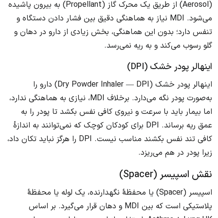
(Aerosol) از طریق یک محرک گاز (Propellant) به بیرون پاشیده
می‌شود. MDI نیاز به هماهنگی دقیق بین فشار دادن دستگاه و
تنفس دارد؛ بدون این هماهنگی، بخش زیادی از دارو در دهان و
گلو رسوب می‌کند و به ریه نمی‌رسد.
اینهالر پودر خشک (DPI)
اینهالر پودر خشک (Dry Powder Inhaler — DPI) دارو را
به‌صورت پودر نگه می‌دارد. برخلاف MDI، نیازی به هماهنگی ندارد،
اما بیمار باید با سرعت و نیروی کافی نفس بکشد تا پودر را به
عمق ریه برساند. DPI برای کودکان کوچک که نمی‌توانند به اندازهٔ
کافی تند نفس بکشند مناسب نیست. DPI را هرگز نباید تکان داد،
زیرا پودر در هم می‌ریزد.
نقش اسپیسر (Spacer)
اسپیسر (Spacer) یا محفظهٔ نگهدارنده، یک لوله یا محفظهٔ
پلاستیکی است که بین MDI و دهان قرار می‌گیرد. بر اساس