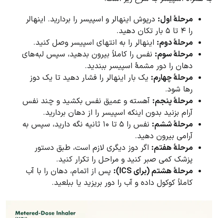
مرحلهٔ اول:
درپوش اینهالر و اسپیسر را بردارید. اینهالر
را ۴ تا ۵ بار تکان دهید.
مرحلهٔ دوم:
اینهالر را به انتهای اسپیسر وصل کنید.
مرحلهٔ سوم:
نفس را کاملاً بیرون بدهید، سپس لبه‌های
دهان را دور مشمهٔ اسپیسر ببندید.
مرحلهٔ چهارم:
یک بار اینهالر را فشار دهید تا یک دوز
رها شود.
مرحلهٔ پنجم:
آهسته و عمیق نفس بکشید و چند نفس
آرام بزنید بدون اینکه اسپیسر را از دهان بردارید.
مرحلهٔ ششم:
نفس را ۵ تا ۱۰ ثانیه نگه دارید، سپس به
آرامی بیرون دهید.
مرحلهٔ هفتم:
اگر دوز دیگری لازم است، طبق دستور
پزشک کمی صبر کنید و مراحل را تکرار کنید.
مرحلهٔ هشتم (برای ICS):
پس از اتمام، دهان را با آب
کاملاً کوکول داده و آب را دور بریزید یا ببلعید.