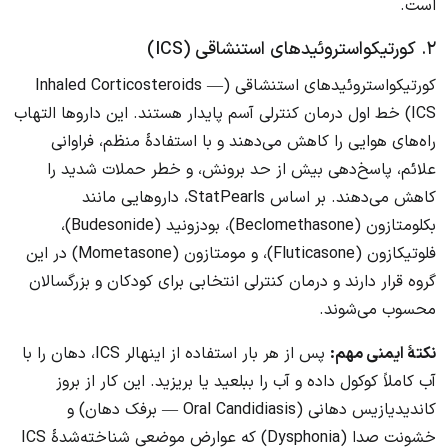
است.
۲. کورتیکواستروئیدهای استنشاقی (ICS)
کورتیکواستروئیدهای استنشاقی (Inhaled Corticosteroids —
ICS) خط اول درمان کنترلی آسم پایدار هستند. این داروها التهاب
راه‌های هوایی را کاهش می‌دهند و با استفادهٔ منظم، فراوانی
علائم، پاسخ‌دهی بیش از حد برونش، و خطر حملات شدید را
کاهش می‌دهند. بر اساس StatPearls، داروهایی مانند
بکلومتازون (Beclomethasone)، بودزونید (Budesonide)،
فلوتیکازون (Fluticasone)، و مومتازون (Mometasone) در این
گروه قرار دارند و درمان کنترلی انتخابی برای کودکان و بزرگسالان
محسوب می‌شوند.
نکتهٔ ایمنی مهم:
پس از هر بار استفاده از اینهالر ICS، دهان را با
آب کاملاً کوکول داده و آب را ببلعید یا بریزید. این کار از بروز
کاندیدیازیس دهانی (Oral Candidiasis — برفک دهان) و
خشونت صدا (Dysphonia) که عوارض موضعی شناخته‌شدهٔ ICS