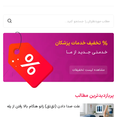
پربازدیدترین‌ مطالب
علت صدا دادن (تق‌تق) زانو هنگام بالا رفتن از پله