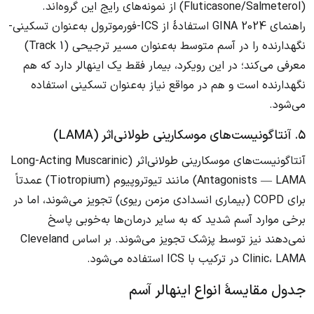
(Fluticasone/Salmeterol) از نمونه‌های رایج این گروه‌اند.
راهنمای GINA 2024 استفادهٔ از ICS-فورموترول به‌عنوان تسکینی-
نگهدارنده را در آسم متوسط به‌عنوان مسیر ترجیحی (Track 1)
معرفی می‌کند؛ در این رویکرد، بیمار فقط یک اینهالر دارد که هم
نگهدارنده است و هم در مواقع نیاز به‌عنوان تسکینی استفاده
می‌شود.
۵. آنتاگونیست‌های موسکارینی طولانی‌اثر (LAMA)
آنتاگونیست‌های موسکارینی طولانی‌اثر (Long-Acting Muscarinic
Antagonists — LAMA) مانند تیوتروپیوم (Tiotropium) عمدتاً
برای COPD (بیماری انسدادی مزمن ریوی) تجویز می‌شوند، اما در
برخی موارد آسم شدید که به سایر درمان‌ها به‌خوبی پاسخ
نمی‌دهند نیز توسط پزشک تجویز می‌شوند. بر اساس Cleveland
Clinic، LAMA در ترکیب با ICS استفاده می‌شود.
جدول مقایسهٔ انواع اینهالر آسم