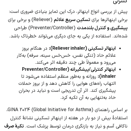
کنترلی
پیش از بررسی انواع اینهالر، درک این تمایز بنیادی ضروری است:
برخی اینهالرها برای
تسکین سریع علائم
(Reliever) و برخی برای
پیشگیری و کنترل بلندمدت
(Preventer/Controller) طراحی
شده‌اند. استفاده از یکی به جای دیگری می‌تواند خطرناک باشد.
اینهالر تسکینی (Reliever inhaler):
در هنگام بروز
علائم حاد (تنگی نفس، خس‌خس سینه، سرفه) به‌کار
می‌رود و معمولاً طی چند دقیقه اثر می‌کند.
اینهالر کنترلی/پیشگیرانه (Preventer/Controller
inhaler):
روزانه و به‌طور منظم استفاده می‌شود تا
التهاب راه‌های هوایی را کاهش دهد و از بروز حملات
پیشگیری کند. اثر آن تدریجی است و نباید در بحران
حاد به‌تنهایی به آن تکیه کرد.
بر اساس راهنمای GINA 2024 (Global Initiative for Asthma)،
استفادهٔ بیش از دو بار در هفته از اینهالر تسکینی نشانهٔ کنترل
ناکافی آسم و نیاز به بازنگری درمان توسط پزشک است.
تکیهٔ صرف