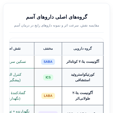
گروه‌های اصلی داروهای آسم
مقایسه نقش، سرعت اثر و نمونه داروهای رایج در درمان آسم
گروه دارویی
مخفف
نقش اصلی
آگونیست بتا-۲ کوتاه‌اثر
تسکین سریع علائم
SABA
کورتیکواستروئید
کنترل التهاب
ICS
استنشاقی
(پیشگیرانه)
آگونیست بتا-۲
گشادکنندهٔ طولانی
LABA
طولانی‌اثر
(نگهدارنده)
نگهدارنده + تسکینی 