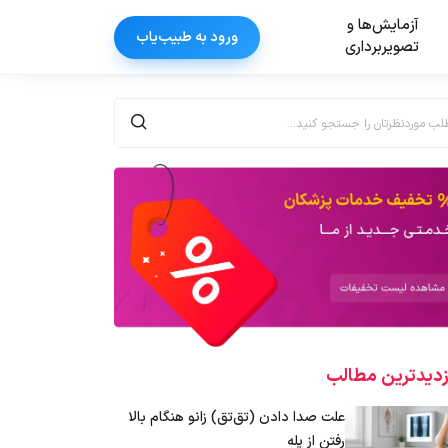
آزمایش‌ها و
ورود به طبیب‌یاب
تصویربرداری
زدیدترین‌ مطالب
علت صدا دادن (تق‌تق) زانو هنگام بالا
رفتن از پله