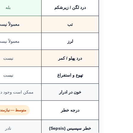
درد لگن / زیرشکم
بله
تب
معمولاً نیس
لرز
معمولاً نیس
درد پهلو / کمر
نیست
تهوع و استفراغ
نیست
خون در ادرار
ممکن است وجود دا
درجه خطر
متوسط — نیازمند 
خطر سپسیس (Sepsis)
نادر