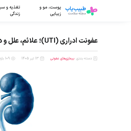
پوست، مو و
تغذیه و سب
طبیب‌یاب
زیبایی
زندگی
مجله سلامت
عفونت ادراری (UTI)؛ علائم، علل و درمان در زنان و مردان
دسته بندی:
بیماری‌های عفونی
13 تیر 1405
109 بازدید