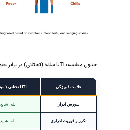
جدول مقایسه: UTI ساده (تحتانی) در برابر عفونت کلیه (فوقانی)
علامت / ویژگی
UTI تحتانی (سیستیت)
سوزش ادرار
بله، شایع
تکرر و فوریت ادراری
بله، شایع