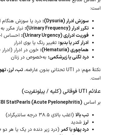
است:
سوزش ادرار (Dysuria):
درد یا سوزش هنگام اد
تکرر ادرار (Urinary Frequency):
نیاز مکرر به
فوریت ادراری (Urinary Urgency):
احساس اجبا
ادرار کدر یا بدبو:
تغییر رنگ یا بوی ادرار
هماچوری (Hematuria):
خون در ادرار (ادرار 
درد لگنی یا زیرشکمی:
به‌خصوص در زنان
نکتهٔ مهم: در UTI تحتانی بدون عارضه،
تب، لرز، تهو
است.
علائم UTI فوقانی (کلیه / پیلونفریت)
بر اساس
BI StatPearls (Acute Pyelonephritis)
تب بالا
(اغلب بالای ۳۸.۵ درجه سانتیگراد)
لرز
شدید
درد پهلو یا کمر
(درد زیر دنده در یک یا هر دو 