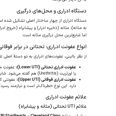
دستگاه ادراری و محل‌های درگیری
دستگاه ادراری از چهار ساختار اصلی تشکیل شده است: 
به مثانه)، مثانه (ذخیره ادرار) و پیشابراه (خروج ادر
اما شایع‌ترین محل درگیری مثانه است.
انواع عفونت ادراری: تحتانی در برابر فوقانی
از نظر بالینی، عفونت‌های ادراری به دو دستهٔ اصلی 
عفونت ادراری تحتانی (Lower UTI):
یا اورتریت (Urethritis) هم گفته می‌شود. شایع‌ترین نوع UTI است.
عفونت ادراری فوقانی (Upper UTI):
دارد. این نوع خطرناک‌تر است و نیازمند رسید
علائم عفونت ادراری
علائم UTI تحتانی (مثانه و پیشابراه)
بر اساس منابع
Cleveland Clinic
و
BI StatPearls