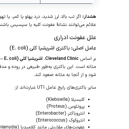
هشدار:
اگر تب بالا، لرز شدید، درد پهلو یا کمر، یا ته
علائم می‌توانند نشانهٔ عفونت کلیه یا سپسیس باشند
علل عفونت ادراری
عامل اصلی: باکتری اشریشیا کلی (E. coli)
بر اساس
Cleveland Clinic
،
اشریشیا کلی (Escherichia coli — E. coli)
مثانه است. این باکتری به‌طور طبیعی در روده و مدفو
شود و از آنجا به مثانه صعود کند.
سایر باکتری‌های رایج عامل UTI عبارت‌اند از:
کلبسیلا (Klebsiella)
پروتئوس (Proteus)
انتروباکتر (Enterobacter)
انتروکوک (Enterococcus)
عفونت‌های مقاربتی مانند کلامیدیا (Chlamydia) — به‌ویژه در مردان جوان‌تر