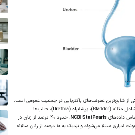
ادراری (Urinary Tract Infection — UTI) یکی از شایع‌ترین عفونت‌های باکتریایی در جمعیت عمومی است.
این عفونت می‌تواند هر بخشی از دستگاه ادراری — شامل مثانه (Bladder)، پیشابراه (Urethra)، حالب‌ها
NCBI StatPearls
، حدود ۴۰ درصد از زنان در
ایالات متحده در طول عمر خود حداقل یک بار به عفونت ادراری مبتلا می‌شوند و نزدیک به ۱۰ درصد از زنان سالانه