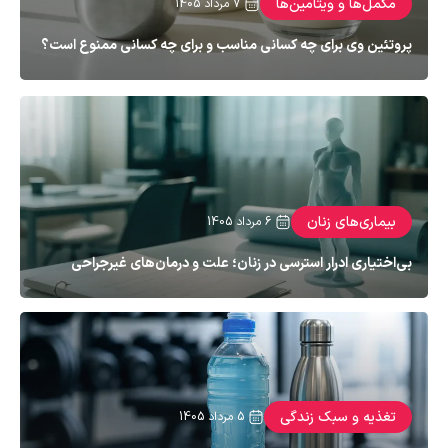
مکمل‌ها و ویتامین‌ها
7 مرداد 1405
پروتئین وی برای چه کسانی مناسب و برای چه کسانی ممنوع است؟
پروتئین وی (Whey Protein) یکی از پرمصرف‌ترین مکمل‌های پروتئینی در میان
ورزشکاران و افراد فعال است. این ماده از آب‌پنیر شیر گاو استخراج می‌شود و به
دلیل جذب سریع و پروفایل کامل اسیدهای آمینه، از جمله مکمل‌های پروتئینی
با کیفیت شناخته می‌شود. با این حال، پروتئین وی برای همهٔ افراد گزینهٔ
بی‌خطری نیست و در […]
بیماری‌های زنان
6 مرداد 1405
بی‌اختیاری ادرار استرسی در زنان؛ علت و درمان‌های غیرجراحی
بی‌اختیاری ادرار استرسی (Stress Urinary Incontinence یا SUI) یکی از
شایع‌ترین اختلالات ادراری در زنان است که می‌تواند کیفیت زندگی، اعتماد به
نفس و فعالیت‌های روزمره را تحت تأثیر قرار دهد. این وضعیت شرم‌آور نیست
و در بسیاری از موارد با روش‌های ساده و غیرجراحی قابل بهبود است. در این
مقاله با تعریف، علل و […]
تغذیه و سبک زندگی
5 مرداد 1405