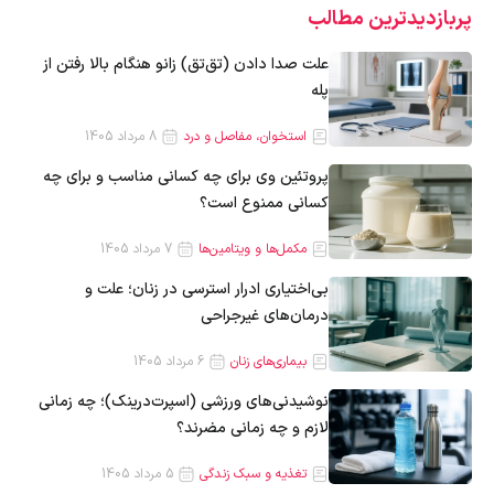
پربازدیدترین‌ مطالب
علت صدا دادن (تق‌تق) زانو هنگام بالا رفتن از
پله
استخوان، مفاصل و درد
8 مرداد 1405
پروتئین وی برای چه کسانی مناسب و برای چه
کسانی ممنوع است؟
مکمل‌ها و ویتامین‌ها
7 مرداد 1405
بی‌اختیاری ادرار استرسی در زنان؛ علت و
درمان‌های غیرجراحی
بیماری‌های زنان
6 مرداد 1405
نوشیدنی‌های ورزشی (اسپرت‌درینک)؛ چه زمانی
لازم و چه زمانی مضرند؟
تغذیه و سبک زندگی
5 مرداد 1405