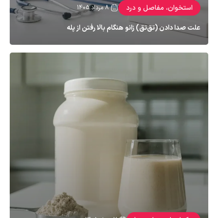
استخوان، مفاصل و درد
8 مرداد 1405
علت صدا دادن (تق‌تق) زانو هنگام بالا رفتن از پله
بسیاری از افراد هنگام بالا رفتن از پله یا خم کردن زانو صدایی شبیه تق‌تق، ترق
یا خش‌خش می‌شنوند. نام پزشکی این پدیده کرپیتوس زانو (Knee Crepitus)
است. طبق بررسی سیستماتیک منتشرشده در مجلهٔ British Journal of
Sports Medicine، این صدا در حدود ۳۶ درصد از افراد کاملاً سالم و بدون درد
نیز دیده می‌شود […]